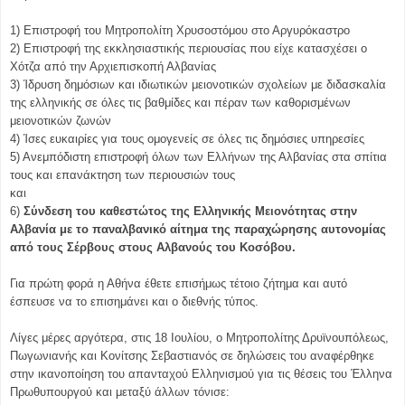
1) Επιστροφή του
M
ητροπολίτη Χρυσοστόμου στο Αργυρόκαστρο
2) Επιστροφή της εκκλησιαστικής περιουσίας που είχε κατασχέσει ο
Χότζα από την Αρχιεπισκοπή Αλβανίας
3) Ίδρυση δημόσιων και ιδιωτικών μειονοτικών σχολείων με διδασκαλία
της ελληνικής σε όλες τις βαθμίδες και πέραν των καθορισμένων
μειονοτικών ζωνών
4) Ίσες ευκαιρίες για τους ομογενείς σε όλες τις δημόσιες υπηρεσίες
5) Ανεμπόδιστη επιστροφή όλων των Ελλήνων της Αλβανίας στα σπίτια
τους και επανάκτηση των περιουσιών τους
και
6)
Σύνδεση του καθεστώτος της Ελληνικής Μειονότητας στην
Αλβανία με το παναλβανικό αίτημα της παραχώρησης αυτονομίας
από τους Σέρβους στους Αλβανούς του Κοσόβου.
Για πρώτη φορά η Αθήνα έθετε επισήμως τέτοιο ζήτημα και αυτό
έσπευσε να το επισημάνει και ο διεθνής τύπος.
Λίγες μέρες αργότερα, στις 18 Ιουλίου, ο Μητροπολίτης Δρυϊνουπόλεως,
Πωγωνιανής και Κονίτσης Σεβαστιανός σε δηλώσεις του αναφέρθηκε
στην ικανοποίηση του απανταχού Ελληνισμού για τις θέσεις του Έλληνα
Πρωθυπουργού και μεταξύ άλλων τόνισε: