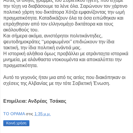
Αυτές οι ολίγες γραμμές του Σοβιετικού ηγέτη, που είχαμε
την τύχη να διαβάσουμε τα λένε όλα. Σαρώνουν τον χάρτινο
πολιτικό χάρτη του δικτάτορα Χότζα εμφανίζοντας την ωμή
πραγματικότητα. Καταδικάζουν όλα τα όσα ειπώθηκαν και
επράχθησαν από τον ελληνομάχο δικτάτορα και τους
ακόλουθούς του.
Και σήμερα ακόμα, ανιστόρητοι πολιτικάντηδες,
ψευτοδημοκράτες ‘‘μορφωμένοι’’ επιδιώκουν την ίδια
τακτική, την ίδια πολιτική ενάντιά μας.
Η ιστορική αλήθεια όμως προβάλλει με ατράνταχτα ιστορικά
μνημεία, με αλάνθαστα ντοκουμέντα και αποκαλύπτει την
πραγματικότητα.
Αυτό το γεγονός ήταν μια από τις αιτίες που διακόπηκαν οι
σχέσεις της Αλβανίας με την τότε Σοβιετική Ένωση.
Επιμέλεια: Ανδρέας Τσάκας
ΤΟ ΟΡΑΜΑ
στις
1:35 μ.μ.
Κοινή χρήση